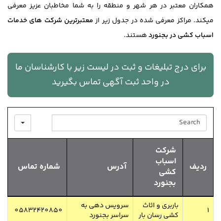
همکاران معتبر در هر شهر و منطقه را به شما مخاطبان عزیز معرفی
میکند. مراکز معرفی شده در جدول زیر از
معتبرترین شرکت های خدمات
اسباب کشی در بجنورد
هستند.
برای درج تبلیغات و ثبت در لیست زیر با کارشناسان ما
در واحد ثبت آگهی تماس بگیرید
SEARCH
شرکت
اسباب
ردیف
آدرس
شماره تماس
کشی
بجنورد
باربری و اثاث
سرویس دهی به
05832420850
1
کشی رسان بار
سراسر بجنورد