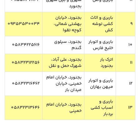
8
باربری وطن
شهری و بین شهری
09155847844
بجنورد
باربری و اثاث
بجنورد، خیابان
9
کشی توشه
بهشتی شمالی،
09353530034
کش
کوچه تقوا
باربری و اتوبار
بجنورد، سیلوی
05834225616
10
خلیج فارس
گندم
اترک بار
بجنورد، علی آباد،
05832312256
11
بجنورد
شهرک حمل و نقل
بجنورد، خیابان امام
باربری و اتوبار
12
خمینی، خیابان
05832316462
میهن بهاران
میدان بار
باربری و
بجنورد، خیابان امام
13
اسباب کشی
05832313646
خمینی
بردبار