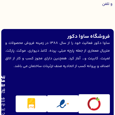
فروشگاه ساوا دکور
ساوا دکور فعالیت خود را از سال 1388 در زمینه فروش محصولات و
متریال معماری از جمله پارچه مبلی، پرده، کاغذ دیواری، موکت، پارکت،
لمینت، کابینت و… آغاز کرد. همچنین دارای مجوز کسب و کار از اتاق
اصناف و پروانه کسب از اتحادیه صنف تزئینات ساختمان می باشد.
لین
راه
های
مشت
مفی
حسا
فرو
کار
همک
سفا
vip
تما
دربا