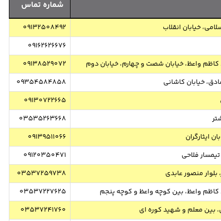
شماره تماس
لامی، خیابان انقلاب
09132508492
09162626676
 کاظم واعظ، خیابان شصت و چهارم، خیابان دوم
09138529072
ادق، خیابان کاشانی
09354584858
09130722665
تر
03535263668
ان ایثارگران
09139511066
 تیمسار فلاحی
09120350471
 بلوار منصور عابدی
03537259738
د کاظم واعظ، بین کوچه واعظ و کوچه پنجم
03537227625
، بین معلم و شهید کوره ای
03537241760