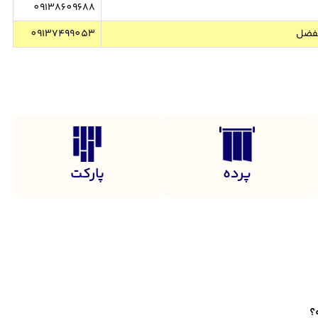
09138609688
الفضل
09137499053
پرده
پارکت