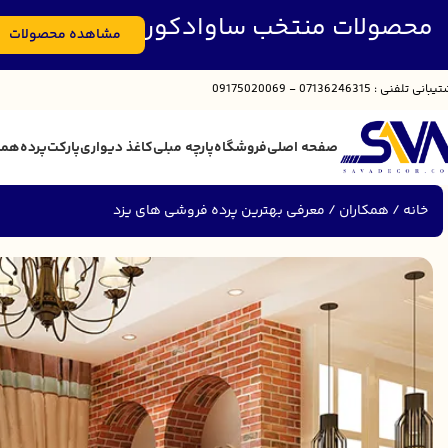
محصولات منتخب ساوادکور
مشاهده محصولات
تیبانی
تلفنی : 07136246315 - 09175020069
صفحه اصلی
فروشگاه
پارچه مبلی
کاغذ دیواری
پارکت
پرده
همک
خانه
همکاران
معرفی بهترین پرده فروشی های یزد