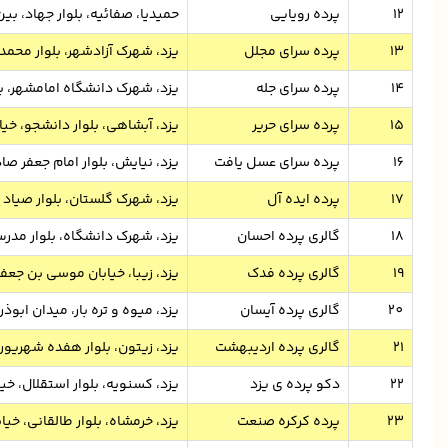
12
پرده رویایی
حمیدیا، صفائیه، بلوار جهاد، ب
13
پرده سرای مجلل
یزد، شهرک آزادشهر، بلوار محم
14
پرده سرای جله
یزد، شهرک دانشگاه امامشهر، بلو
15
پرده سرای حریر
یزد، آبشاهی، بلوار دانشجو، خیاب
16
پرده سرای عسل یافت
یزد، نیایش، بلوار امام جعفر صا
17
پرده ایده آل
یزد، شهرک گلستان، بلوار صیاد 
18
گالری پرده احسان
یزد، شهرک دانشگاه، بلوار مدرس
19
گالری پرده فدک
یزد، زیبا، خیابان موسی بن جعفر
20
گالری پرده آیسان
یزد، میوه و تره بار، میدان ابوذر
21
گالری پرده اردیبهشت
یزد، زیتون، بلوار هفده شهریور
22
دکو پرده ی یزد
یزد، کسنویه، بلوار استقلال، خیا
23
پرده کرکره صنعت
یزد، خرمشاه، بلوار طالقانی، خیا