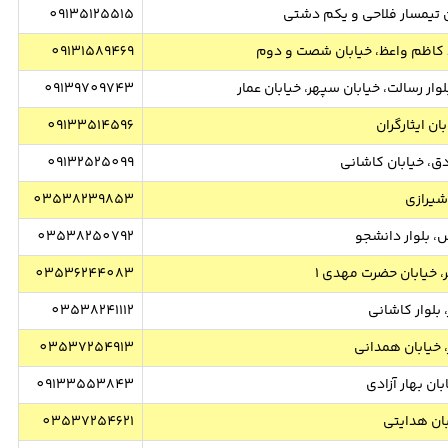
ین تیمسار فلاحی و یکم دشتی
09135125515
د کاظم واعظ، خیابان شصت و دوم
09131589469
ار رسالت، خیابان سپهر، خیابان عمار
09139709743
ان ایثارگران
09133514596
دق، خیابان کاشانی
09132525099
شیرازی
03538239853
، بلوار دانشجو
03538250792
، خیابان حضرت مهدی 1
03536244083
، بلوار کاشانی
03538241112
، خیابان همدانی
03537254913
بان بهار آزادی
09133553843
بان هدایتی
03537254621