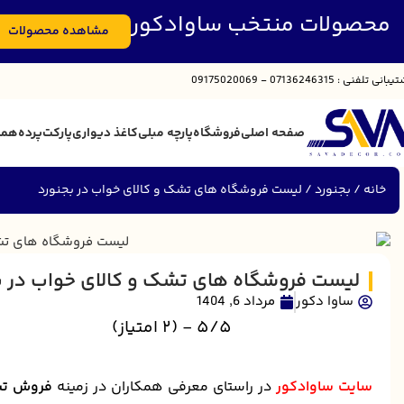
محصولات منتخب ساوادکور
مشاهده محصولات
تیبانی
تلفنی : 07136246315 - 09175020069
صفحه اصلی
فروشگاه
پارچه مبلی
کاغذ دیواری
پارکت
پرده
همک
خانه
بجنورد
لیست فروشگاه های تشک و کالای خواب در بجنورد
لیست فروشگاه های تشک و کالای خواب در ب
ساوا دکور
مرداد 6, 1404
5/5 - (2 امتیاز)
سایت ساوادکور
در راستای معرفی همکاران در زمینه
فروش تش