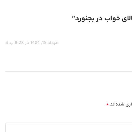
ی خواب در بجنورد
”
مرداد 15, 1404 در 8:28 ب.ظ
*
اری شده‌اند