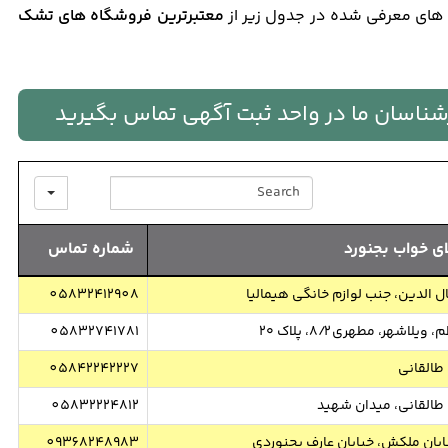
 های معرفی شده در جدول زیر از
معتبرترین فروشگاه های تشک
ارشناسان ما در واحد ثبت آگهی تماس بگیرید
SEARCH
ی خواب بجنورد
شماره تماس
ل الدین، جنب لوازم خانگی هیمالیا
05832412908
لاشهر، مطهری ۸/۲، پلاک ۲۰
05832741781
طالقانی
05842242227
 طالقانی، میدان شهید
05832224812
ابان ملکش، خیابان عارف بجنوردی
09368248983