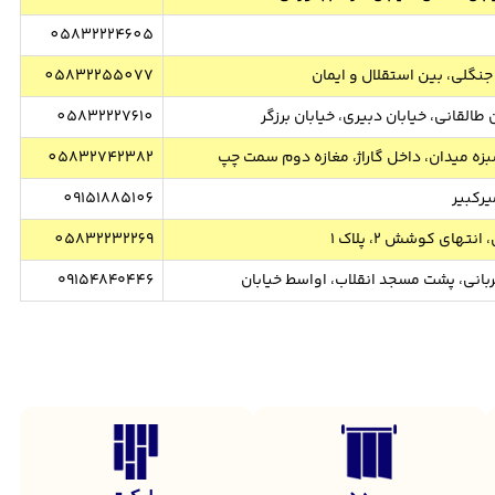
05832224605
جنگلی، بین استقلال و ایمان
05832255077
طالقانی، خیابان دبیری، خیابان برزگر
05832227610
زه میدان، داخل گاراژ، مغازه دوم سمت چپ
05832742382
یرکبیر
09151885106
های کوشش ۲، پلاک ۱
05832232269
ربانی، پشت مسجد انقلاب، اواسط خیابان
۰۹۱۵۴۸۴۰۴۴۶