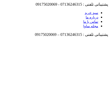
پش
تیبانی
تلفنی : 07136246315 - 09175020069
سبد خرید
درباره ما
تماس با ما
مجله ساوا
پش
تیبانی
تلفنی : 07136246315 – 09175020069