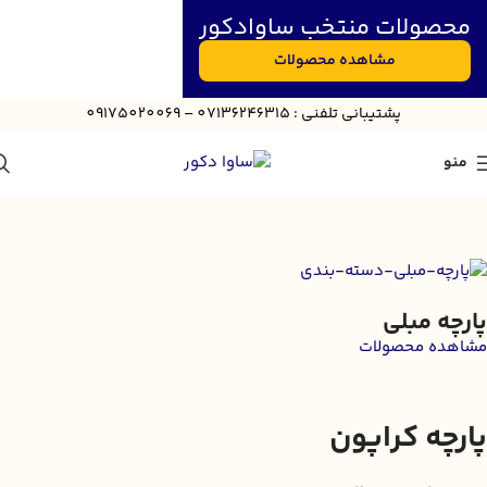
محصولات منتخب ساوادکور
مشاهده محصولات
پش
تیبانی
تلفنی : 07136246315 – 09175020069
منو
پارچه مبلی
مشاهده محصولات
پارچه کراپون