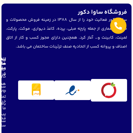
فروشگاه ساوا دکور
ساوا دکور فعالیت خود را از سال 1388 در زمینه فروش محصولات و
متریال معماری از جمله پارچه مبلی، پرده، کاغذ دیواری، موکت، پارکت،
لمینت، کابینت و… آغاز کرد. همچنین دارای مجوز کسب و کار از اتاق
اصناف و پروانه کسب از اتحادیه صنف تزئینات ساختمان می باشد.
لین
راه
های
مشت
مفی
حسا
فرو
کار
همک
سفا
vip
تما
دربا
باما
ما
پیگ
مجل
سفا
ساو