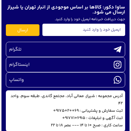
ساوا دکور: کالاها بر اساس موجودی از انبار تهران یا شیراز
ارسال می شود.
جهت دریافت خبرنامه ایمیل خود را وارد کنید.
ارسال
تلگرام
اینستاگرام
واتساپ
آدرس مجموعه : شیراز، معالی آباد، مجتمع گاندی، طبقه سوم، واحد
42
ثبت سفارش و پشتیبانی : 09175020069
ثبت آگهی و تبلیغات : 09177106915
ساعت کاری : صبح 10 تا 14 --- عصر 18 تا 22