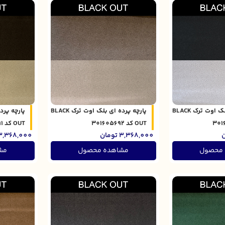
پارچه پرده ای بلک اوت ترک BLACK
پارچه پرده ای بلک اوت ترک BLACK
OUT کد 301605692
OUT کد 301605691
ن
3,368,000
تومان
3,368,000
 محصول
مشاهده محصول
مش