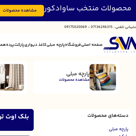
محصولات منتخب ساوادکور
مشاهده محصولات
تیبانی
تلفنی : 07136246315 - 09175020069
صفحه اصلی
فروشگاه
پارچه مبلی
کاغذ دیواری
پارکت
پرده
همک
پارچه مبلی
مشاهده محصولات
بلک اوت تر
دسته‌های محصولات
پارچه مبلی