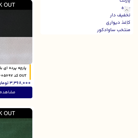
پارکت
پرده
تخفیف دار
کاغذ دیواری
منتخب ساوادکور
OUT کد 301605697
3,368,000
توما
مشاهده