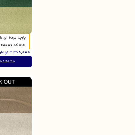
OUT کد 301605687
3,368,000
توما
مشاهده