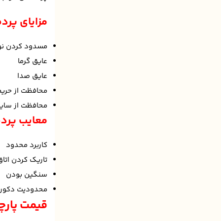
مزایای پرد
مسدود کردن نو
عایق گرما
عایق صدا
محافظت از حر
محافظت از سایر
معایب پرده
کاربرد محدود
تاریک کردن اتاق
سنگین بودن
محدودیت دکور
قیمت پارچ