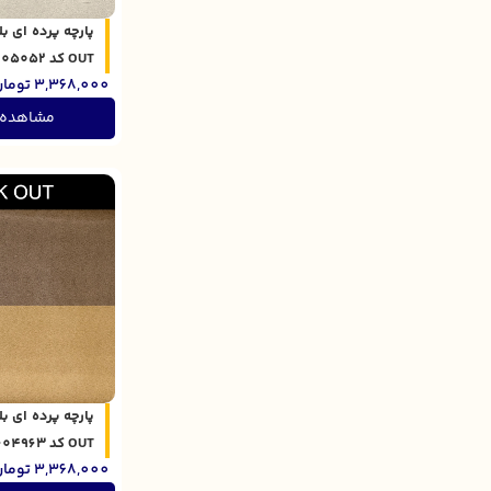
OUT کد 301605052
3,368,000
توما
مشاهده
OUT کد 301604963
3,368,000
توما