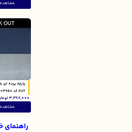
مشاهده
OUT کد 301604950
3,368,000
توما
مشاهده
راهنمای خرید