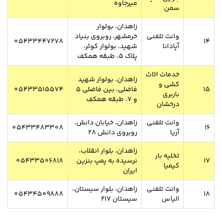
میرجاوه
سمن
زاهدان، بولوار
وانت تلفنی
خرمشهر، روبروی بنیاد
05433447278
14
آپادانا
شهید، بولوار کوثر،
پلاک 5، طبقه همکف
خدمات اثاث
زاهدان، بولوار شهید
کشی و
15
فاضلی، بین فاضلی 5
05433515574
باربری
و 7، طبقه همکف
درخشان
وانت تلفنی
زاهدان، خیابان دانش،
05433483308
16
آریا
روبروی دانش 28
زاهدان، بلوار انقلاب،
تخلیه بار
17
نرسیده به پمپ بنزین
05433506818
کیمیا
ایران
وانت تلفنی
زاهدان، بلوار سیستان،
05434509888
18
الیاس
سیستان 217