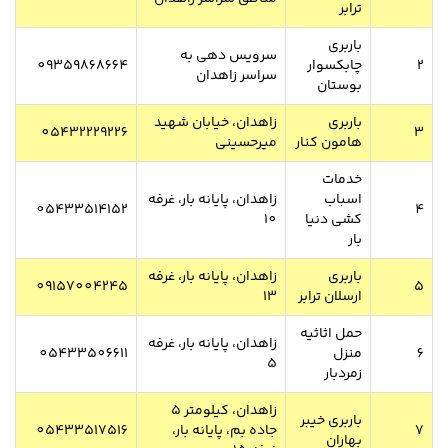
ترابر
باربری
سرویس دهی به
2
چابکسوار
09359868664
سراسر زاهدان
بوستان
باربری
زاهدان، خیابان شهید
05432229226
3
هامون کنار
میرحسینی
خدمات
اسباب
زاهدان، پایانه بار، غرفه
05433514152
4
کشی دنیا
10
بار
باربری
زاهدان، پایانه بار، غرفه
09157004245
5
ارسلان ترابر
13
حمل اثاثیه
زاهدان، پایانه بار، غرفه
6
منزل
05433506611
5
زمردبار
زاهدان، کیلومتر 5
باربری خیبر
7
جاده بم، پایانه بار،
05433517516
بهاران