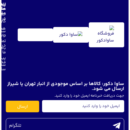
لین
راه
های
مشت
مفی
حسا
فرو
کار
همک
سفا
vip
تما
دربا
باما
ما
پیگ
مجل
سفا
ساو
ساوا دکور: کالاها بر اساس موجودی از انبار تهران یا شیراز
ارسال می شود.
جهت دریافت خبرنامه ایمیل خود را وارد کنید.
ارسال
تلگرام