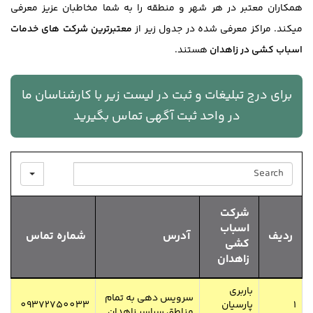
همکاران معتبر در هر شهر و منطقه را به شما مخاطبان عزیز معرفی
میکند. مراکز معرفی شده در جدول زیر از
معتبرترین شرکت های خدمات
اسباب کشی در زاهدان
هستند.
برای درج تبلیغات و ثبت در لیست زیر با کارشناسان ما
در واحد ثبت آگهی تماس بگیرید
SEARCH
شرکت
اسباب
ردیف
آدرس
شماره تماس
کشی
زاهدان
باربری
سرویس دهی به تمام
1
پارسیان
09372750033
مناطق سراسر زاهدان