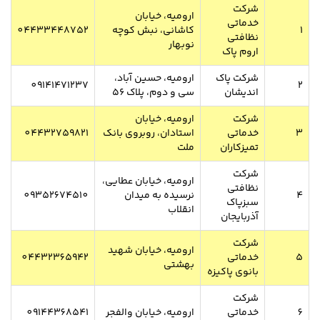
شرکت
ارومیه، خیابان
خدماتی
1
کاشانی، نبش کوچه
04433448752
نظافتی
نوبهار
اروم پاک
شرکت پاک
ارومیه، حسین آباد،
09141471237
2
اندیشان
سی و دوم، ​پلاک ۵۶
شرکت
ارومیه، خیابان
3
خدماتی
استادان، روبروی بانک
04432759821
تمیزکاران
ملت
شرکت
ارومیه، خیابان عطایی،
نظافتی
4
نرسیده به میدان
09352674510
سبزپاک
انقلاب
آذربایجان
شرکت
ارومیه، خیابان شهید
5
خدماتی
04432365942
بهشتی
بانوی پاکیزه
شرکت
6
خدماتی
ارومیه، خیابان والفجر
09144368541