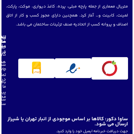
متریال معماری از جمله پارچه مبلی، پرده، کاغذ دیواری، موکت، پارکت،
لمینت، کابینت و… آغاز کرد. همچنین دارای مجوز کسب و کار از اتاق
اصناف و پروانه کسب از اتحادیه صنف تزئینات ساختمان می باشد.
لین
راه
های
مشت
مفی
حسا
فرو
کار
همک
سفا
vip
تما
دربا
باما
ما
پیگ
مجل
سفا
ساو
ساوا دکور: کالاها بر اساس موجودی از انبار تهران یا شیراز
ارسال می شود.
جهت دریافت خبرنامه ایمیل خود را وارد کنید.