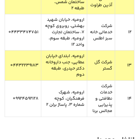
ساختمان شمس،
آذین طراوت
طبقه ۲
ارومیه، خیابان شهید
شرکت
بهشتی، روبروی کوچه
12
خدماتی خانه
۷، ساختمان تجارت
04433474751
سبز اطلس
ارومیه، طبقه سوم،
واحد ۱۲
ارومیه، ابتدای خیابان
شرکت گل
عطایی، جنب داروخانه
04432239183
13
گستر
دکتر حیدری، طبقه
دوم
شرکت
خدمات
ارومیه، شهرک
14
نظافتی و
فرهنگیان، کوچه
09924592128
پذیرایی
شماره 3، پاساژ برلن 2
مجالس برنا