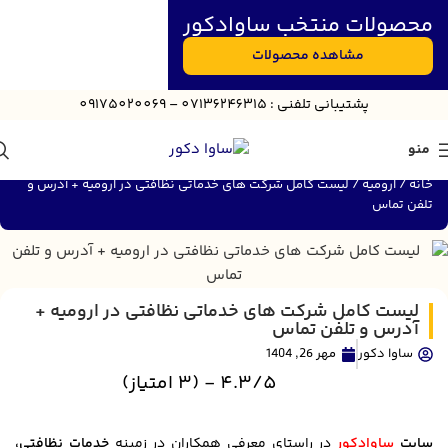
محصولات منتخب ساوادکور
مشاهده محصولات
پش
تیبانی
تلفنی : 07136246315 – 09175020069
منو
خانه
ارومیه
لیست کامل شرکت های خدماتی نظافتی در ارومیه + آدرس و
تلفن تماس
لیست کامل شرکت های خدماتی نظافتی در ارومیه +
آدرس و تلفن تماس
ساوا دکور
مهر 26, 1404
4.3/5 - (3 امتیاز)
سایت
ساوادکور
در راستای معرفی همکاران در زمینه
خدمات نظافتی،