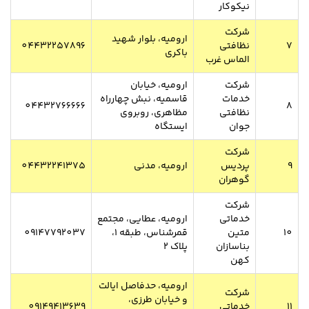
نیکوکار
شرکت
ارومیه، بلوار شهید
7
نظافتی
04432257896
باکری
الماس غرب
شرکت
ارومیه، خیابان
خدمات
قاسمیه، نبش چهارراه
04432766666
8
نظافتی
مظاهری، روبروی
جوان
ایستگاه
شرکت
9
پردیس
ارومیه، مدنی
04432241375
گوهران
شرکت
خدماتی
ارومیه، عطایی، مجتمع
10
متین
قمرشناس، طبقه ۱،
09147792037
بناسازان
پلاک ۲
کهن
ارومیه، حدفاصل ایالت
شرکت
و خیابان طرزی،
11
خدماتی
09149413639