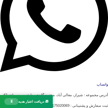
واتساپ
آدرس مجموعه : شیراز، معالی آباد، مجتمع گاندی، طبقه سوم، واحد 42
🎁 دریافت اعتبار هدیه
⏳
ثبت سفارش و پشتیبانی : 09175020069