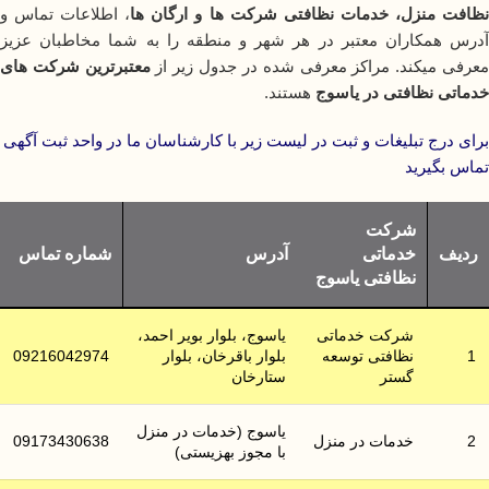
ظافت منزل، خدمات نظافتی شرکت ها و ارگان ها
، اطلاعات تماس و
آدرس همکاران معتبر در هر شهر و منطقه را به شما مخاطبان عزیز
عرفی میکند. مراکز معرفی شده در جدول زیر از
معتبرترین شرکت های
خدماتی نظافتی در یاسوج
هستند.
برای درج تبلیغات و ثبت در لیست زیر با کارشناسان ما در واحد ثبت آگهی
تماس بگیرید
شرکت
ردیف
خدماتی
آدرس
شماره تماس
نظافتی یاسوج
شرکت خدماتی
یاسوج، بلوار بویر احمد،
1
نظافتی توسعه
بلوار باقرخان، بلوار
09216042974
گستر
ستارخان
یاسوج (خدمات در منزل
2
خدمات در منزل
09173430638
با مجوز بهزیستی)