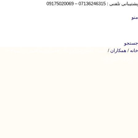
پش
تیبانی
تلفنی : 07136246315 – 09175020069
منو
جستجو
خانه
همکاران
لیست کامل شرکت های خدماتی نظافتی در یاسوج +
آدرس و تلفن تماس