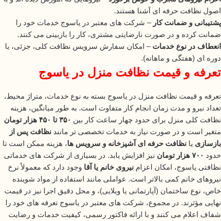
اصول نظافت حرفه ای آشنا هستند.
پشتیبانی و ضمانت کار
– شرکت های معتبر در یاسوج خدمات خود را
ضمانت کرده و در صورت نارضایتی مشتری، کار را بازبینی می کنند.
انعطاف در نوع خدمات
– امکان سفارش سرویس نظافت کلی، جزئی، یا
دوره ای (هفتگی و ماهانه).
تعرفه و قیمت نظافت منزل در یاسوج
تعرفه و قیمت نظافت منزل در یاسوج بسته به نوع خدمات، متراژ محیط،
تعداد نیرو و مدت زمان انجام کار متفاوت است. به طور میانگین، هزینه
نظافت کلی منزل برای حدود چهار ساعت کار بین
۳۵۰ تا ۴۵۰ هزار تومان
متغیر است و در صورت نیاز به خدمات تخصصی تر مانند
نظافت پس از
بازسازی
یا
نظافت حرفه ای آشپزخانه و سرویس ها
، هزینه ممکن است تا
حدود
۷۰۰ هزار تومان
نیز افزایش یابد. در بسیاری از شرکت های خدماتی
نظافتی یاسوج، امکان اعزام
نیروی خانم یا آقا
وجود دارد که معمولاً نرخ
نیروهای خانم کمی بالاتر است. عواملی مانند استفاده از مواد شوینده
خاص، نوع ساختمان (آپارتمانی یا ویلایی)، و محل دقیق اجرا نیز در قیمت
نهایی مؤثرند. در مجموع، شرکت های معتبر در یاسوج تعرفه های خود را
شفاف اعلام می کنند و با ارائه فاکتور رسمی، کیفیت خدمات و رضایت