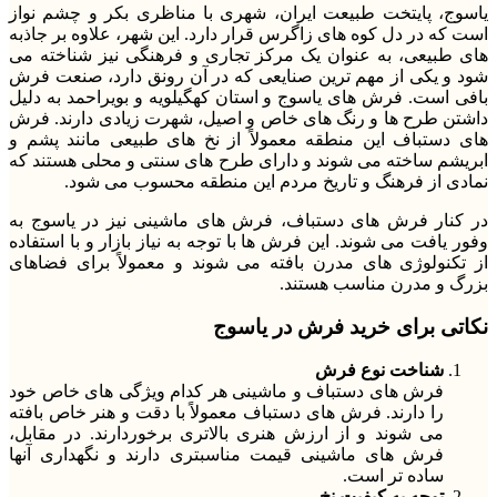
یاسوج، پایتخت طبیعت ایران، شهری با مناظری بکر و چشم نواز
است که در دل کوه های زاگرس قرار دارد. این شهر، علاوه بر جاذبه
های طبیعی، به عنوان یک مرکز تجاری و فرهنگی نیز شناخته می
شود و یکی از مهم ترین صنایعی که در آن رونق دارد، صنعت فرش
بافی است. فرش های یاسوج و استان کهگیلویه و بویراحمد به دلیل
داشتن طرح ها و رنگ های خاص و اصیل، شهرت زیادی دارند. فرش
های دستباف این منطقه معمولاً از نخ های طبیعی مانند پشم و
ابریشم ساخته می شوند و دارای طرح های سنتی و محلی هستند که
نمادی از فرهنگ و تاریخ مردم این منطقه محسوب می شود.
در کنار فرش های دستباف، فرش های ماشینی نیز در یاسوج به
وفور یافت می شوند. این فرش ها با توجه به نیاز بازار و با استفاده
از تکنولوژی های مدرن بافته می شوند و معمولاً برای فضاهای
بزرگ و مدرن مناسب هستند.
نکاتی برای خرید فرش در یاسوج
شناخت نوع فرش
فرش های دستباف و ماشینی هر کدام ویژگی های خاص خود
را دارند. فرش های دستباف معمولاً با دقت و هنر خاص بافته
می شوند و از ارزش هنری بالاتری برخوردارند. در مقابل،
فرش های ماشینی قیمت مناسبتری دارند و نگهداری آنها
ساده تر است.
توجه به کیفیت نخ