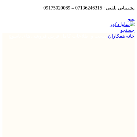
پش
تیبانی
تلفنی : 07136246315 – 09175020069
منو
جستجو
خانه
همکاران
لیست و اطلاعات کامل فرش فروشی های یاسوج