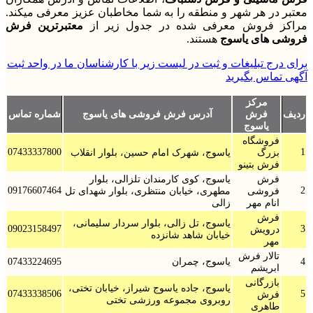
معتبر در هر شهر و منطقه را به شما مخاطبان عزیز معرفی میکند.
مراکز فروش معرفی شده در جدول زیر از
معتبرترین فرش
فروشی های یاسوج
هستند.
برای درج تبلیغات و ثبت در لیست زیر با کارشناسان ما در واحد ثبت
آگهی تماس بگیرید
مرکز
ردیف
فرش
آدرس فرش فروشی های یاسوج
شماره تماس
یاسوج
فروشگاه
07433337800
1
بزرگ
یاسوج، شهرک امام حسین، بلوار انقلاب
فرش بتینو
فرش
یاسوج، کوی کارمندان تلزالی، بلوار
09176607464
2
فروشی
مطهری، خیابان منتظری، بلوار شهدای تل
انام مهر
زالی
فرش
یاسوج، تل زالی، بلوار سردار سلیمانی،
09023158497
3
درویش
خیابان شاهد شانزده
مهر
تالار فرش
4
یاسوج، چمران
07433224695
ابریشم
بازرگانی
یاسوج، جاده یاسوج شیراز، خیابان تختی،
07433338506
5
فرش
روبروی مجموعه ورزشی تختی
طاهری