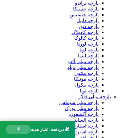
پارچه براندو
پارچه جسیکا
پارچه جنسیس
پارچه دانیل
پارچه دنور
پارچه کادیلاک
پارچه کالوگا
پارچه لورتا
پارچه لونا
پارچه لیدیا
پارچه مبلی آلدو
پارچه مبلی پابلو
پارچه منتون
پارچه مونیکا
پارچه نیکول
پارچه یونا
پارچه مبلی قالار
پارچه مبلی سیملس
پارچه مبلی یورک
پارچه آکسفورد
پارچه آلساند
پارچه استارکس
⏳
🎁 دریافت اعتبار هدیه
پارچه استرانگ
پارچه افه