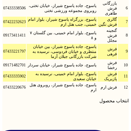
بازرگانی
یاسوج، جاده یاسوج شیراز، خیابان تختی،
07433338506
6
فرش
روبروی مجموعه ورزشی تختی
طاهری
گالری
یاسوج، بزرگراه یاسوج شیراز، بلوار امام
07422232623
7
فرش نگین
خمینی، جنب هتل ارم
گنجینه
یاسوج، بلوار امام خمینی، بین گلستان ۷
09173411411
8
فرش
و ۸
مجلل
یاسوج، جاده یاسوج شیراز، بین خیابان
فرش
07433221797
9
منتظری و خیابان فردوسی، نرسیده به
فرهی
شرکت بازرگانی جبلان آزما
فرش
10
یاسوج، جاده یاسوج شیراز، خیابان سردار
09171482701
رخشا
فرش
یاسوج، بلوار امام خمینی، نرسیده به
07433335902
11
پازیریک
خیابان سعیدی
یاسوج، جاده یاسوج شیراز، روبروی هتل
12
فرش ارم
07433220676
ارم
انتخاب محصول