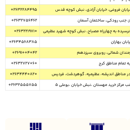
یابان فروغی، خیابان آزادی، نبش کوچه قدس
02632284495
وز، جنب رودکی، ساختمان آسمان
02632756462
، نرسیده به چهارراه مصباح، نبش کوچه شهید عظیمی
02632219710
بان بهاران
02634568385
مندان شمالی، روبروی سیزدهم
02691004042
 تمام مناطق کرج
02632727060
 مناطق اندیشه، عظیمیه، گوهردشت، فردیس
02634440820
ب مرکز خرید مهستان ،نبش خیابان ،بوعلی 5
02632555755