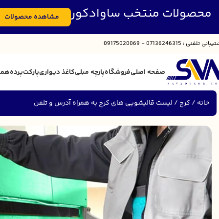
محصولات منتخب ساوادکور
مشاهده محصولات
تیبانی
تلفنی : 07136246315 - 09175020069
صفحه اصلی
فروشگاه
پارچه مبلی
کاغذ دیواری
پارکت
پرده
همک
خانه
کرج
لیست قالیشویی های کرج به همراه آدرس و تلفن