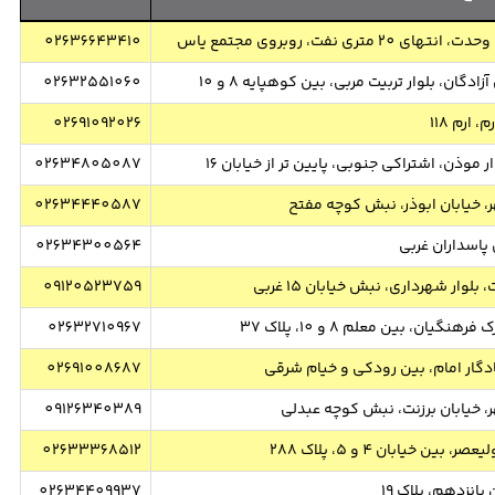
تری نفت، روبروی مجتمع یاس
02636643410
دگان، بلوار تربیت مربی، بین کوهپایه 8 و 10
02632551060
 ارم 118
02691092026
موذن، اشتراکی جنوبی، پایین تر از خیابان 16
02634805087
02634440587
 پاسداران غربی
02634300564
لوار شهرداری، نبش خیابان 15 غربی
09120523759
ان، بین معلم 8 و 10، پلاک 37
02632710967
یادگار امام، بین رودکی و خیام شرقی
02691008687
09126340389
بین خیابان 4 و 5، پلاک 288
02633368512
پانزدهم، پلاک 19
02634409937