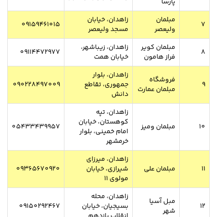
پارسا
مبلمان
زاهدان، خیابان
09159461015
7
ولیعصر
مسجد ولیعصر
مبلمان کویر
زاهدان، زیباشهر،
09114472977
8
فراز هامون
خیابان همت
زاهدان، بلوار
فروشگاه
9
جمهوری، تقاطع
090228497009
مبلمان عمارت
دانش
زاهدان، تپه
کوهستان، خیابان
10
مبلمان ومیز
05433439957
امام خمینی، بلوار
خرمشهر
زاهدان، میرزای
11
مبلمان علی
شیرازی، خیابان
09365670920
مولوی 11
زاهدان، محله
مبل آسیا
12
بسیجیان، خیابان
09150292467
شهر
انقلاب یازدهم