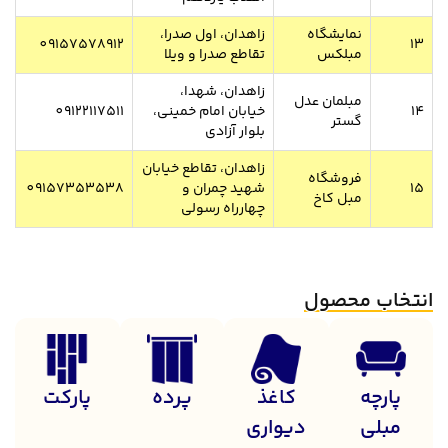
نمایشگاه
زاهدان، اول صدرا،
09157578912
13
مبلکس
تقاطع صدرا و ویلا
زاهدان، شهدا،
مبلمان عدل
14
خیابان امام خمینی،
09122117511
گستر
بلوار آزادی
زاهدان، تقاطع خیابان
فروشگاه
15
شهید چمران و
09157353538
مبل کاخ
چهارراه رسولی
انتخاب محصول
پارچه
کاغذ
پرده
پارکت
مبلی
دیواری