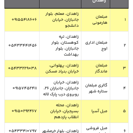
زاهدان
زاهدان، معلم، بلوار
مبلمان
1
جانبازان، خیابان
09155418606
هارمونی
دانشجو
زاهدان، تپه
مبلمان اداری
کوهستان، بلوار
05433441456
2
اوج
جانبازان، بلوار
بهداشت
مبلمان
زاهدان، پهلوانی،
05433229038
3
ماندگار
خیابان بنیاد مسکن
زاهدان، خیابان
گالری مبلمان
4
جانبازان، جانبازان 26،
09157452411
ستاره شهر
روبروی درب پارک لاله
زاهدان، محله
5
مبل آسیا
بسیجیان، خیابان
09150292467
انقلاب یازدهم
مبل فروشی
6
زاهدان، بلوار خرمشهر
05433410797