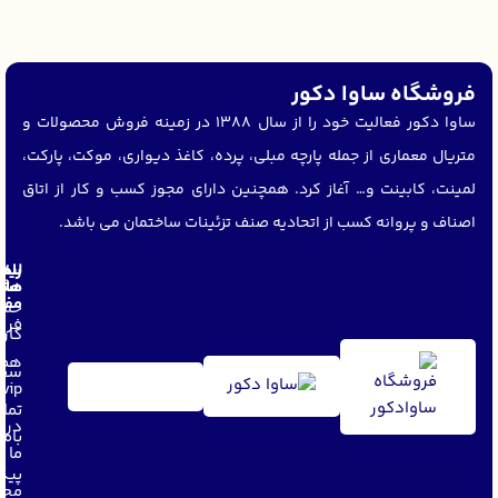
فروشگاه ساوا دکور
ساوا دکور فعالیت خود را از سال 1388 در زمینه فروش محصولات و
متریال معماری از جمله پارچه مبلی، پرده، کاغذ دیواری، موکت، پارکت،
لمینت، کابینت و… آغاز کرد. همچنین دارای مجوز کسب و کار از اتاق
اصناف و پروانه کسب از اتحادیه صنف تزئینات ساختمان می باشد.
لین
راه
های
مشت
مفی
حسا
فرو
کار
همک
سفا
vip
تما
دربا
باما
ما
پیگ
مجل