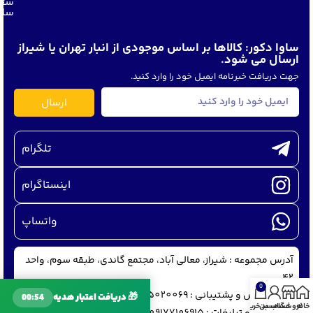
سفا
ساو
ساوا دکور: کالاها بر اساس موجودی از انبار تهران یا شیراز
ارسال می شود.
جهت دریافت خبرنامه ایمیل خود را وارد کنید.
ارسال
تلگرام
اینستاگرام
واتساپ
آدرس مجموعه : شیراز، معالی آباد، مجتمع گاندی، طبقه سوم، واحد
42
0
ثبت سفارش و پشتیبانی : 09175020069
🎁 دریافت اعتبار هدیه
00:53
خانه
فروشگاه
حساب من
سبد خرید