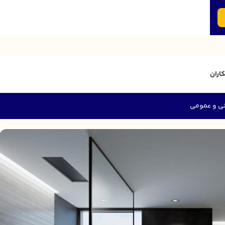
اران
ی و عمومی