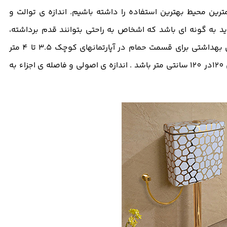
ترین محیط بهترین استفاده را داشته باشیم. اندازه ی توالت و
 به گونه ای باشد که اشخاص به راحتی بتوانند قدم برداشته،
نشسته یا بایستند. حداقل ابعاد و اندازه ی استاندارد سرویس بهداشتی برای قسمت حمام در آپارتمانهای کوچک 3.5 تا 4 متر
مربع و در منازل بزرگ 4 الی 9 مترمربع و برای توالت باید حداقل 120در 120 سانتی متر باشد . اندازه ی اصولی و فاصله ی اجزاء به