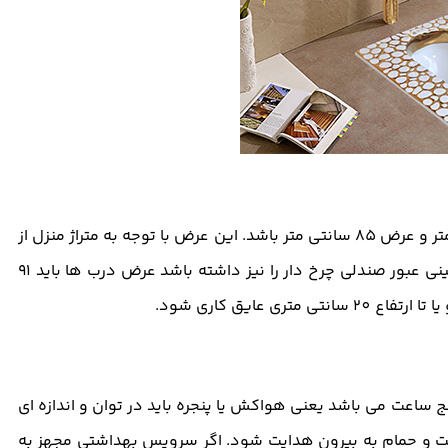
درب ها در سرویس بهداشتی باید در ارتفاع 203 تا 204 سانتیمتر و عرض 85 سانتی متر باشد. این عرض با توجه به متراژ منزل از
61 تا 85 سانت می تواند قابل تغییر باشد. اگر شما باید پیش بینی عبور صندلی چرخ دار را نیز داشته باشد عرض درب ها باید 91
 عایق کاری شود.
ساعت می باشد یعنی هواکش یا پنجره باید در توان و اندازه ای
الت و حمام به بیرون هدایت شود. اگر سرویس بهداشتی مجهز به