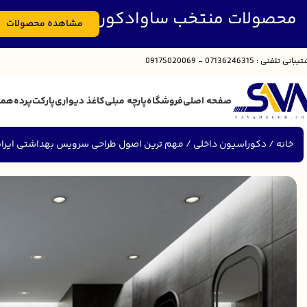
محصولات منتخب ساوادکور
مشاهده محصولات
تیبانی
تلفنی : 07136246315 - 09175020069
صفحه اصلی
فروشگاه
پارچه مبلی
کاغذ دیواری
پارکت
پرده
همک
خانه
دکوراسیون داخلی
مهم ترین اصول طراحی سرویس بهداشتی ایران