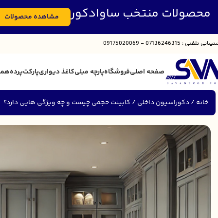
محصولات منتخب ساوادکور
مشاهده محصولات
تیبانی
تلفنی : 07136246315 - 09175020069
صفحه اصلی
فروشگاه
پارچه مبلی
کاغذ دیواری
پارکت
پرده
همک
خانه
دکوراسیون داخلی
کابینت حجمی چیست و چه ویژگی هایی دارد؟