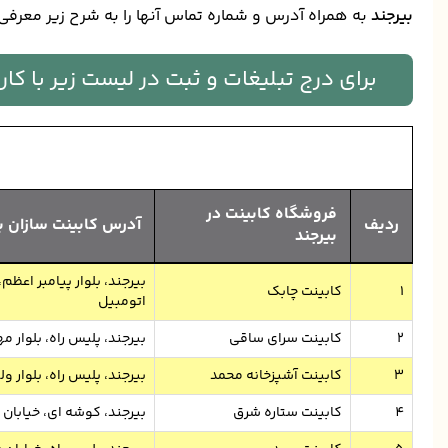
بیرجند
به همراه آدرس و شماره تماس آنها را به شرح زیر معرفی
برای درج تبلیغات و ثبت در لیست زیر با ک
فروشگاه کابینت در
ردیف
آدرس کابینت سازان ب
بیرجند
بیرجند، بلوار پیامبر اع
1
کابینت چابک
اتومبیل
2
کابینت سرای ساقی
بیرجند، پلیس راه، بلوار 
3
کابینت آشپزخانه محمد
بیرجند، پلیس راه، بلوار و
4
کابینت ستاره شرق
بیرجند، کوشه ای، خیابان 