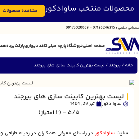
محصولات منتخب ساوادکور
مشاهده محصولات
تیبانی
تلفنی : 07136246315 - 09175020069
صفحه اصلی
فروشگاه
پارچه مبلی
کاغذ دیواری
پارکت
پرده
همک
خانه
بیرجند
لیست بهترین کابینت سازی های بیرجند
لیست بهترین کابینت سازی های بیرجند
ساوا دکور
تیر 29, 1404
5/5 - (2 امتیاز)
سایت
ساوادکور
در راستای معرفی همکاران در زمینه
طراحی و 