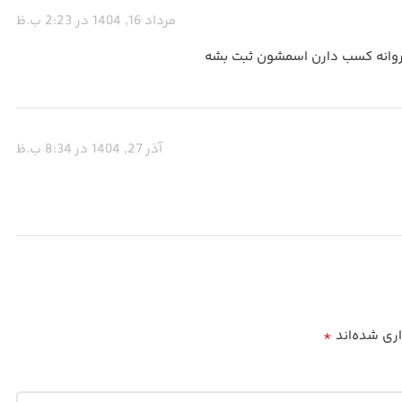
مرداد 16, 1404 در 2:23 ب.ظ
وانه کسب دارن اسمشون ثبت بشه
آذر 27, 1404 در 8:34 ب.ظ
*
اری شده‌اند