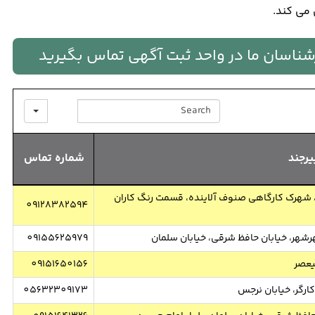
 می کند.
ارشناسان ما در واحد ثبت آگهی تماس بگیرید
SEARCH
یرجند
شماره تماس
ظم، شهرک کارگاهی صنوف آلاینده، قسمت رنگ کاران
09128382594
مهرشهر، خیابان حافظ شرقی، خیابان سلمان
09155625979
لیعصر
09151650156
کارگر، خیابان نرجس
05632309173