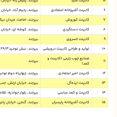
5
کابینت سید
بیرجند، پلیس راه، خیابان
6
کابینت آشپزخانه اعتمادی
بیرجند، رحیم آباد، خیابا
7
کابینت کوروش
بیرجند، امامت، میدان نیک
8
کابینت دستگردی
بیرجند، کوشه ای، خیابان ب
9
کابینت خسروی
بیرجند
10
تولید و طراحی کابینت درویشی
بیرجند، نبش توحید ۲۹/۳
صنایع چوب زارعی (کابینت و
11
بیرجند
کمد)
12
کابینت امیر اعتمادی
بیرجند، چهارراه دوم توحی
13
کابینت ایده‌آل
بیرجند، خیابان ارتش، جن
14
کابینت و کمد عباسی
بیرجند، بلوار جوادیه، تق
15
کابینت آشپزخانه پارسیان
بیرجند، گنجی، خیابان پانزد