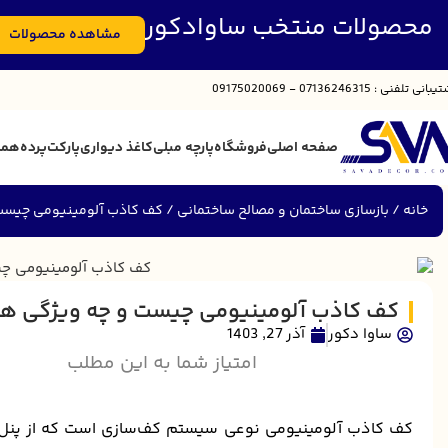
محصولات منتخب ساوادکور
مشاهده محصولات
تیبانی
تلفنی : 07136246315 - 09175020069
صفحه اصلی
فروشگاه
پارچه مبلی
کاغذ دیواری
پارکت
پرده
همک
خانه
بازسازی ساختمان و مصالح ساختمانی
کف کاذب آلومینیومی چیست 
کف کاذب آلومینیومی چیست و چه ویژگی ها
ساوا دکور
آذر 27, 1403
امتیاز شما به این مطلب
کف کاذب آلومینیومی نوعی سیستم کف‌سازی است که از پنل‌ه