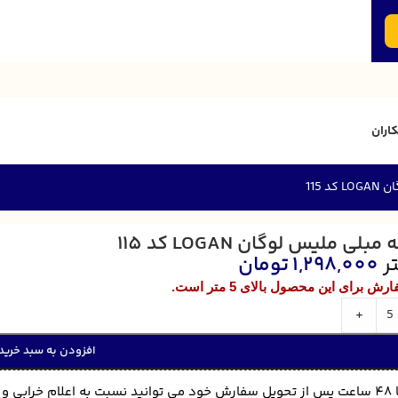
اران
 115
 مبلی ملیس لوگان LOGAN کد 115
ر
1,298,000
تومان
رش برای این محصول بالای 5 متر است.
+
افزودن به سبد خرید
ن اقدام نمایید.