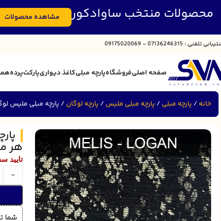
محصولات منتخب ساوادکور
مشاهده محصولات
تیبانی
تلفنی : 07136246315 - 09175020069
صفحه اصلی
فروشگاه
پارچه مبلی
کاغذ دیواری
پارکت
پرده
همک
خانه
پارچه مبلی
پارچه مبلی ملیس
پارچه لوگان
پارچه مبلی ملیس لوگان LOGAN کد
پارچه
هر مت
تایید سفا
-
شما تا 48 ساعت پس از تحویل سفارش خود می توانید نسبت به اعلام خرابی و مرجوعی آ