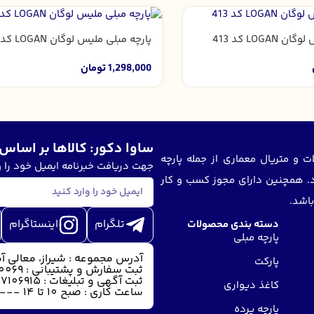
LOGA کد 413
پارچه مبلی ملیس لوگان LOGAN کد 414
1,298,000
تومان
ساوا دکور: کالاها بر اساس 
ر زمینه فروش محصولات و متریال معماری از جمله پارچه
جهت دریافت خبرنامه ایمیل خود را و
رد. همچنین دارای مجوز کسب و کار
باشد.
تلگرام
اینستاگرام
دسته بندی محصولات
پارچه مبلی
آدرس مجموعه : شیراز، معالی آبا
پارکت
ثبت سفارش و پشتیبانی : 09175020069
ثبت آگهی و تبلیغات : 09177106915
کاغذ دیواری
ساعت کاری : صبح 10 تا 14 --- عصر 18 تا 22
پارچه پرده