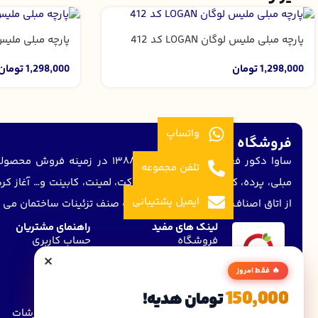
پارچه مبلی ملیس لوگان LOGAN کد 412
پارچه مبلی ملیس لوگان N
1,298,000
تومان
1,298,000
تومان
واتساپ
فروشگاه ساوا دکور
ساوا دکور فعالیت خود را از سال 1388 د
تلفن مجموعه
مبلی، پرده، کاغذ دیواری، موکت، پارکت، لمینت، کابینت و… آغاز ک
ایمیل پشتیبانی
از اتاق اصناف و پروانه کسب از اتحادیه صنف تزئینات ساختمان می 
لینک های مفید
راهنمای مشتریان
فروشگاه
حساب کاربری
×
همکاران vip
سفارشات
🔥 فقط امروز
درباره ما
تماس باما
150,000
تومان هدیه!
مجله ساوا
پیگیری سفارشات