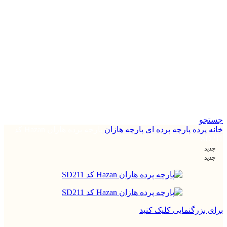
جستجو
خانه
پرده
پارچه پرده ای
پارچه هازان
پارچه پرده هازان Hazan کد
SD211
جدید
جدید
برای بزرگنمایی کلیک کنید