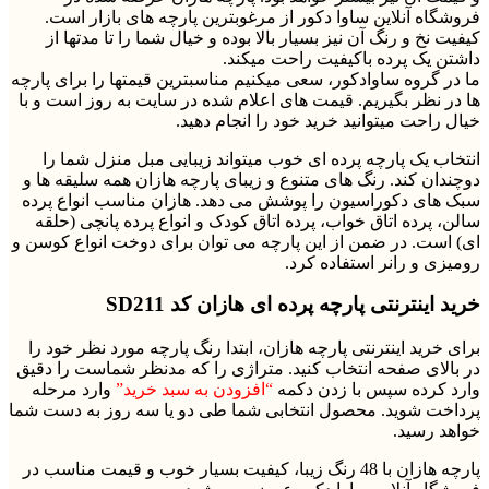
فروشگاه آنلاین ساوا دکور از مرغوبترین پارچه های بازار است.
کیفیت نخ و رنگ آن نیز بسیار بالا بوده و خیال شما را تا مدتها از
داشتن یک پرده باکیفیت راحت میکند.
ما در گروه ساوادکور، سعی میکنیم مناسبترین قیمتها را برای پارچه
ها در نظر بگیریم. قیمت های اعلام شده در سایت به روز است و با
خیال راحت میتوانید خرید خود را انجام دهید.
انتخاب یک پارچه پرده ای خوب میتواند زیبایی مبل منزل شما را
دوچندان کند. رنگ های متنوع و زیبای پارچه هازان همه سلیقه ها و
سبک های دکوراسیون را پوشش می دهد. هازان مناسب انواع پرده
سالن، پرده اتاق خواب، پرده اتاق کودک و انواع پرده پانچی (حلقه
ای) است. در ضمن از این پارچه می توان برای دوخت انواع کوسن و
رومیزی و رانر استفاده کرد.
خرید اینترنتی پارچه پرده ای هازان کد SD211
برای خرید اینترنتی پارچه هازان، ابتدا رنگ پارچه مورد نظر خود را
در بالای صفحه انتخاب کنید. متراژی را که مدنظر شماست را دقیق
وارد کرده سپس با زدن دکمه
“افزودن به سبد خرید”
وارد مرحله
پرداخت شوید. محصول انتخابی شما طی دو یا سه روز به دست شما
خواهد رسید.
پارچه هازان با 48 رنگ زیبا، کیفیت بسیار خوب و قیمت مناسب در