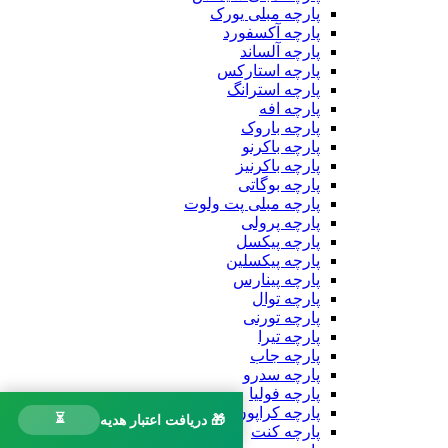
پارچه مبلی یورک
پارچه آکسفورد
پارچه آلساند
پارچه استارکس
پارچه استرانگ
پارچه افه
پارچه باروک
پارچه باکرنو
پارچه باکرنیز
پارچه بوگاتی
پارچه مبلی پت ولوت
پارچه پرولی
پارچه پیکسل
پارچه پیکسلین
پارچه پینارس
پارچه توال
پارچه تورنی
پارچه تیرا
پارچه جاب
پارچه سدرو
پارچه فولیا
پارچه کراپون
⏳
🎁 دریافت اعتبار هدیه
پارچه کنت