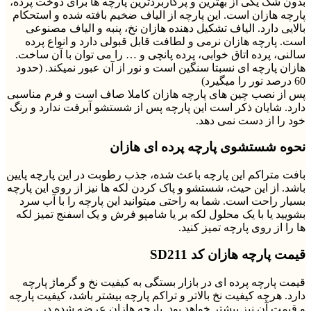
بدون شک یکی از بهترین و پرکاربردترین پارچه ها برای دوخت پرده،
پارچه هازان است. این پارچه از الیاف ضخیم بافته شده و استحکام
بالایی دارد. الیاف تشکیل دهنده هازان نخ، پنبه و الیاف مصنوعی
است. پارچه هازان نرمی و لطافت قابل قبولی دارد و انواع پرده
سالنی، پرده اتاق خوابی، پرده پانچی و … را می توان با آن ساخت.
هازان پارچه ای نسبتا سنگین است و نور از آن عبور نمیکند. (حدود
60 درصد نور را میگیرد)
پس از نصب چین های پارچه هازان کاملا صاف است و فرم مناسبی
دارد. شایان ذکر است این پارچه پس از شستشو آبرفت ندارد و رنگ
خود را از دست نمی دهد.
نحوه شستشوی پارچه پرده ای هازان
بافت متراکم این پارچه باعث شده، جذب رطوبت در این پارچه پایین
باشد. از این حیث، شستشو و پاک کردن لکه ها نیز از روی این پارچه
بسیار راحت است. شما به راحتی میتوانید این پارچه را با آب سرد
بشویید یا با یک محلول لکه بر یا شامپو فرش و یک اسفنج تمیز لکه
ها را از روی پارچه تمیز کنید.
قیمت پارچه هازان کد SD211
قیمت پارچه پرده ای در بازار بستگی به کیفیت نخ و گرماژ پارچه
دارد. هرچه کیفیت نخ بالاتر و تراکم پارچه بیشتر باشد، کیفیت پارچه
و قیمت آن نیز بیشتر خواهد بود. پارچه هازان عرضه شده در