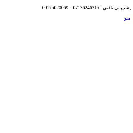
پش
تیبانی
تلفنی : 07136246315 – 09175020069
منو