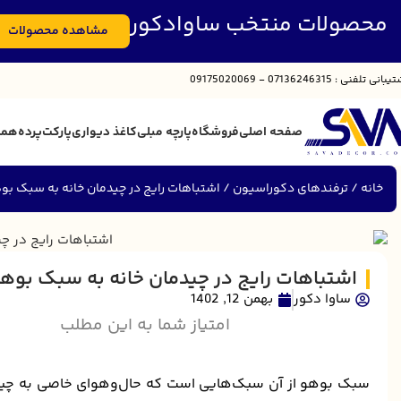
محصولات منتخب ساوادکور
مشاهده محصولات
تیبانی
تلفنی : 07136246315 - 09175020069
صفحه اصلی
فروشگاه
پارچه مبلی
کاغذ دیواری
پارکت
پرده
همک
خانه
ترفندهای دکوراسیون
اشتباهات رایج در چیدمان خانه به سبک بو
اشتباهات رایج در چیدمان خانه به سبک بوه
ساوا دکور
بهمن 12, 1402
امتیاز شما به این مطلب
سبک بوهو از آن سبک‌هایی است که حال‌و‌هوای خاصی به چی