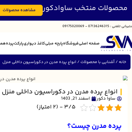
محصولات منتخب ساوادکور
مشاهده محصولات
تیبانی
تلفنی : 07136246315 - 09175020069
صفحه اصلی
فروشگاه
پارچه مبلی
کاغذ دیواری
پارکت
پرده
همک
خانه
آشنایی با محصولات
انواع پرده مدرن در دکوراسیون داخلی منزل
انواع پرده مدرن در دکوراسیون داخلی منزل
ساوا دکور
اسفند 21, 1403
3/5 - (2 امتیاز)
پرده مدرن چیست؟